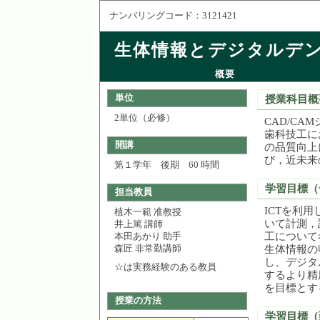
ナンバリングコード：3121421
生体情報とデジタルデ
概要
単位
授業科目概
2単位（必修）
CAD/C
歯科技工に
開講
の品質向上
び，近未来
第１学年 後期 60 時間
学習目標（
担当教員
ICTを利
植木一範 准教授
いて計測，
井上篤 講師
工について
本田あかり 助手
生体情報の
森匠 非常勤講師
し、デジタ
☆は実務経験のある教員
するより精
を目標とす
授業の方法
学習目標（