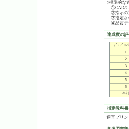
○標準的な
①CAD/
②指示の
③指定さ
④品質デ
達成度の評
ﾃﾞｨﾌﾟﾛﾏ
１
２
３
４
５
６
合
指定教科書
適宜プリン
参考図書等