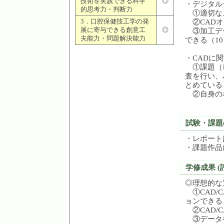
技術を実践できる科学
◎
・デジタル
的思考力・判断力
①適切なス
②CADオ
3．口腔保健技工学の発
展に寄与できる創意工
◎
③加工デー
夫能力・問題解決能力
できる（1
・CADに
①課題（レ
査を行い、
とめている
②自身の考
試験・課題
・レポート
・課題作品
学修成果 (
◎理想的な
①CAD/
ョンできる
②CAD/
③データ