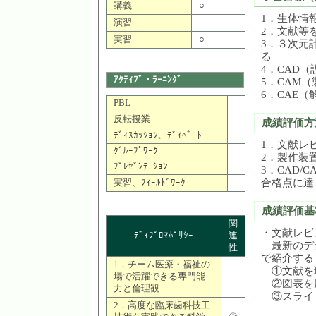
講義
○
1．生体情
演習
2．文献等
実習
○
3．３次元
る
4．CAD
ｱｸﾃｨﾌﾞ・ﾗｰﾆﾝｸﾞ
5．CAM
6．CAE
PBL
反転授業
成績評価方
ﾃﾞｨｽｶｯｼｮﾝ、ﾃﾞｨﾍﾞｰﾄ
1．文献レ
ｸﾞﾙｰﾌﾟﾜｰｸ
2．製作装
ﾌﾟﾚｾﾞﾝﾃｰｼｮﾝ
3．CAD/
合格点に達
実習、ﾌｨｰﾙﾄﾞﾜｰｸ
成績評価基
関
・文献レビ
ﾃﾞｨﾌﾟﾛﾏﾎﾟﾘｼｰ
連
最新のデジ
性
で紹介する
1．チーム医療・福祉の
①文献を理
場で活躍できる専門能
②図表を用
力と倫理観
③スライド
2．高度な臨床歯科技工