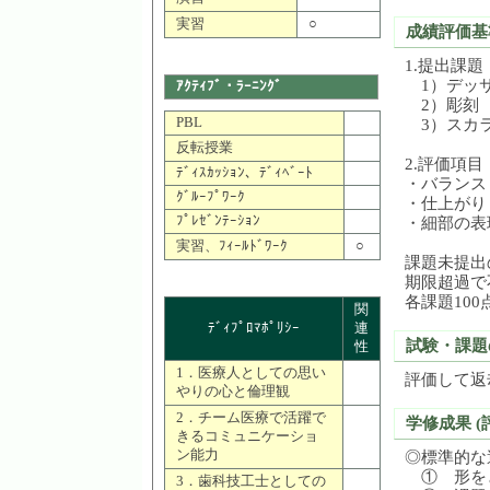
実習
○
成績評価基
1.提出課題
1）デッ
ｱｸﾃｨﾌﾞ・ﾗｰﾆﾝｸﾞ
2）彫刻
PBL
3）スカラ
反転授業
2.評価項目
ﾃﾞｨｽｶｯｼｮﾝ、ﾃﾞｨﾍﾞｰﾄ
・バランス
ｸﾞﾙｰﾌﾟﾜｰｸ
・仕上がり
ﾌﾟﾚｾﾞﾝﾃｰｼｮﾝ
・細部の表
実習、ﾌｨｰﾙﾄﾞﾜｰｸ
○
課題未提出
期限超過で
各課題10
関
ﾃﾞｨﾌﾟﾛﾏﾎﾟﾘｼｰ
連
試験・課題
性
1．医療人としての思い
評価して返
やりの心と倫理観
2．チーム医療で活躍で
学修成果 (
きるコミュニケーショ
ン能力
◎標準的な
① 形を
3．歯科技工士としての