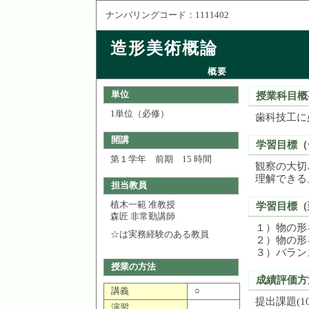
ナンバリングコード：1111402
造形美術概論
概要
単位
授業科目概
1単位（必修）
歯科技工に
開講
学習目標（
第１学年 前期 15 時間
観察の大切
理解できる
担当教員
植木一範 准教授
学習目標（
森匠 非常勤講師
１）物の形
☆は実務経験のある教員
２）物の形
３）バラン
授業の方法
成績評価方
講義
○
提出課題(10
演習