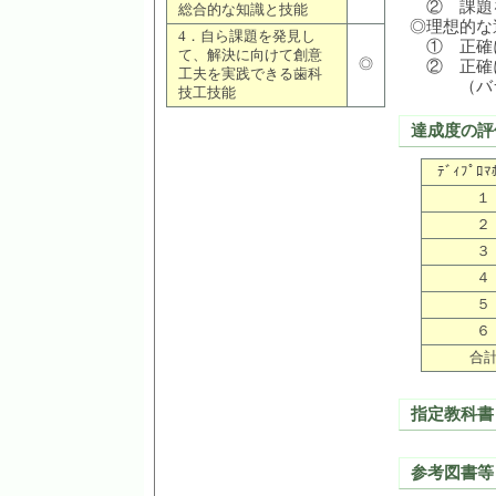
② 課題
総合的な知識と技能
◎理想的な
4．自ら課題を発見し
① 正確
て、解決に向けて創意
◎
② 正確
工夫を実践できる歯科
（バラン
技工技能
達成度の評
ﾃﾞｨﾌﾟﾛﾏ
１
２
３
４
５
６
合
指定教科書
参考図書等